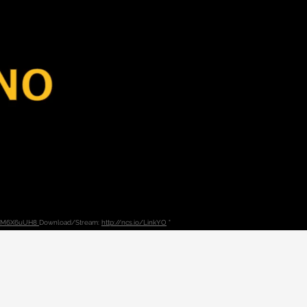
9iHM6X6uUH8
Download/Stream:
http://ncs.io/LinkYO
"