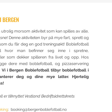
I BERGEN
 utrolig morsom aktivitet som kan spilles av alle,
ne! Denne aktiviteten byr på mye fart, sprett og
som du får deg en god treningsøkt! Boblefotball
ill hvor man befinner seg inne i spretne,
er som dekker spilleren fra livet og opp. Hos
gge dere med boblefotball, og pizzaservering
.
Vi i Bergen Boblefotball tilbyr boblefotball i
nterer deg og dine mye latter. Hjertelig
s!​
 er tilknyttet Vestland Bedriftsidrettskrets
oking
:
booking@bergenboblefotball.no