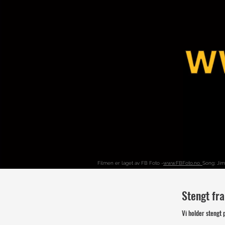
Filmen er laget av FB Foto -
www.FBFoto.no.
Song: Jim
Stengt fra
Vi holder stengt 