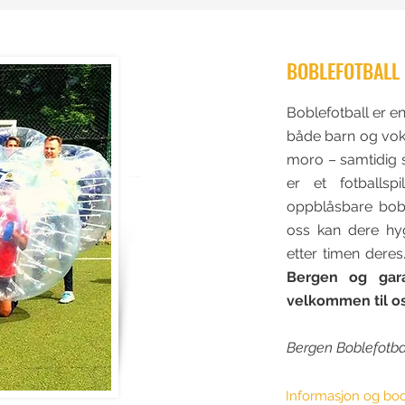
BOBLEFOTBALL 
Boblefotball er en
både barn og voks
moro – samtidig 
er et fotballsp
oppblåsbare bobl
oss kan dere hy
etter timen deres
Bergen og gara
velkommen til os
Bergen Boblefotball
Informasjon og bo