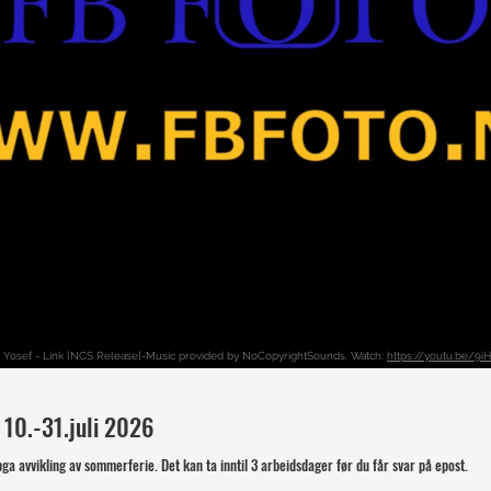
 Yosef - Link [NCS Release]-Music provided by NoCopyrightSounds. Watch:
https://youtu.be/
 10.-31.juli 2026
pga avvikling av sommerferie. Det kan ta inntil 3 arbeidsdager før du får svar på epost.