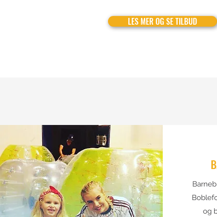
LES MER OG SE TILBUD
B
Barneb
Boblefo
og b