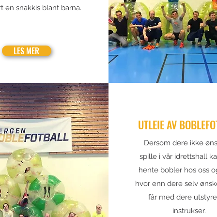
t en snakkis blant barna.
LES MER
UTLEIE AV BOBLEFO
Dersom dere ikke øns
spille i vår idrettshall 
hente bobler hos oss og
hvor enn dere selv ønsk
får med dere utstyre
instrukser.