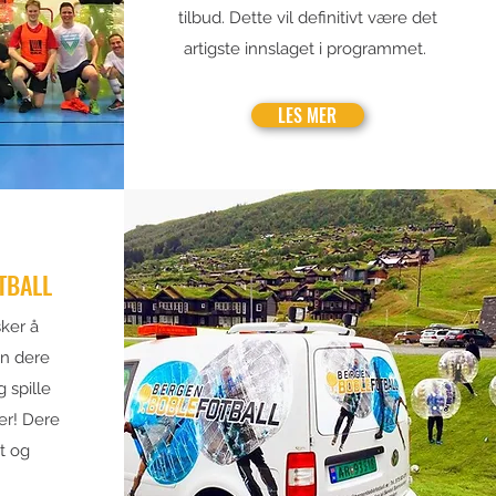
tilbud. Dette vil definitivt være det
artigste innslaget i programmet.
LES MER
TBALL
ker å
kan dere
 spille
er! Dere
t og