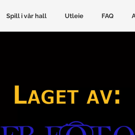
Spill i vår hall
Utleie
FAQ
A