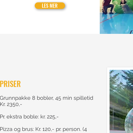
LES MER
PRISER
Grunnpakke 8 bobler, 45 min spilletid
Kr. 2350,-
Pr. ekstra boble: kr. 225,-
Pizza og brus: Kr. 120,- pr. person.
(4